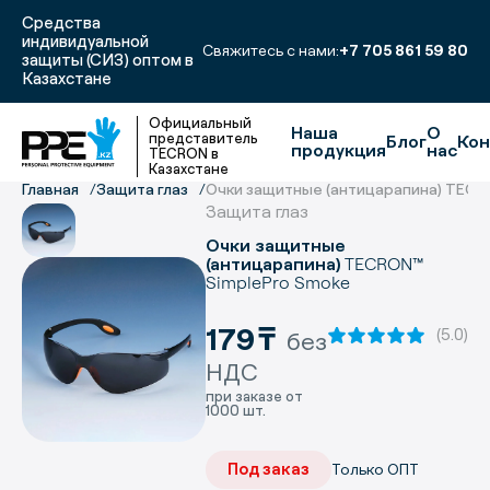
Средства
индивидуальной
Свяжитесь с нами:
+7 705 861 59 80
защиты (СИЗ) оптом в
Казахстане
Официальный
Наша
О
представитель
Блог
Кон
продукция
нас
TECRON в
Казахстане
Главная
Защита глаз
Очки защитные (антицарапина) TECR
Защита глаз
Очки защитные
TECRON™
(антицарапина)
SimplePro Smoke
179
₸
(5.0)
без
НДС
при заказе от
1000 шт.
Под заказ
Только ОПТ