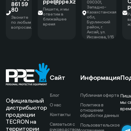
С
ppe@ppe.kz
090301,
861 59
р
Западно-
80
Пишите, и мы
Казахстанская
ответим в
Р
обл,
Звоните
ближайшее
в
Бурлинский
по любым
время
ж
район, г.
вопросам.
Аксай, ул.
Иксанова, 1/15
Сайт
Информация
По
Блог
Публичная оферта
Пиши
Официальный
мы с
О нас
Политика в
дистрибьютор
врем
отношении
продукции
Контакты
обработки данных
TECRON на
Связаться с
Пользовательское
территории
руководством
соглашение