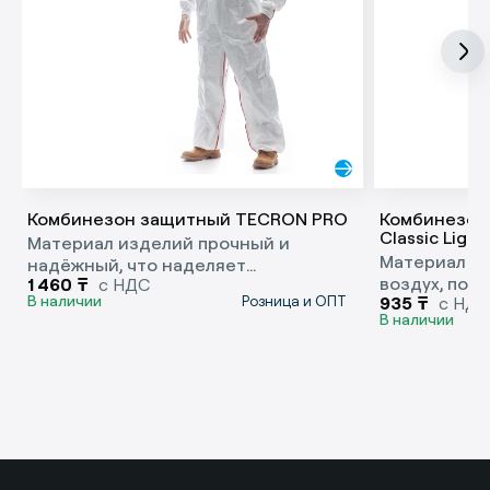
Комбинезон защитный TECRON PRO
Комбинезон
Classic Light
Материал изделий прочный и
Материал из
надёжный, что наделяет
воздух, поэ
1 460
₸
с НДС
комбинезоны повышенной
В наличии
Розница и ОПТ
935
₸
с НДС
комфортно 
износостойкостью.
В наличии
длительном