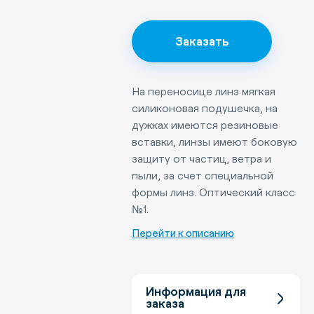
Заказать
На переносице линз мягкая
силиконовая подушечка, на
дужках имеются резиновые
вставки, линзы имеют боковую
защиту от частиц, ветра и
пыли, за счет специальной
Связаться с
формы линз. Оптический класс
руководством
№1.
Работаем без
выходных. Мы
Перейти к описанию
ждем вас!
Информация для
заказа