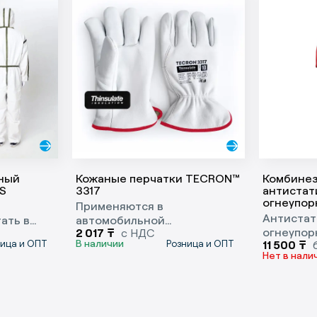
ный
Кожаные перчатки TECRON™
Комбине
TS
3317
антистат
огнеупор
Применяются в
Антистат
ать в
автомобильной
огнеупор
2 017
₸
с НДС
еской
промышленности,
В наличии
ница и ОПТ
Розница и ОПТ
11 500
₸
комбинез
шних
строительстве и ремонте,
Нет в нали
максимал
сельском хозяйстве, лесной
всевозмо
промышленности.