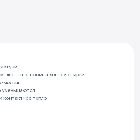
 латуни
озможностью промышленной стирки
а-молния
е уменьшаются
и контактное тепло