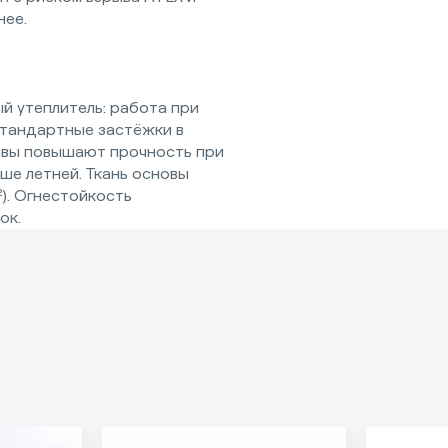
нее.
ый утеплитель: работа при
стандартные застёжки в
 швы повышают прочность при
ше летней. Ткань основы
²). Огнестойкость
ок.