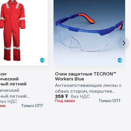
зон
Очки защитные TECRON™
ический
Workers Blue
ный летний
Антизапотевающие линзы с
ический
обеих сторон, покрытие
ный летний
359
₸
без НДС
против царапин с обеих
Под заказ
без НДС
Только ОПТ
он - это
сторон линз
чии
Только ОПТ
ьная защита от
жных рисков.