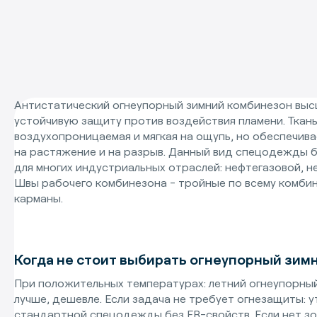
Антистатический огнеупорный зимний комбинезон выс
устойчивую защиту против воздействия пламени. Ткань
воздухопроницаемая и мягкая на ощупь, но обеспечив
на растяжение и на разрыв. Данный вид спецодежды 
для многих индустриальных отраслей: нефтегазовой, н
Швы рабочего комбинезона - тройные по всему комби
карманы.
Когда не стоит выбирать огнеупорный зим
При положительных температурах: летний огнеупорный
лучше, дешевле. Если задача не требует огнезащиты:
стандартной спецодежды без FR-свойств. Если нет зо