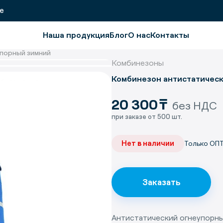
не
Наша продукция
Блог
О нас
Контакты
упорный зимний
Комбинезоны
Комбинезон антистатичес
20 300
₸
без НДС
при заказе от 500 шт.
Нет в наличии
Только ОП
Заказать
Антистатический огнеупорны