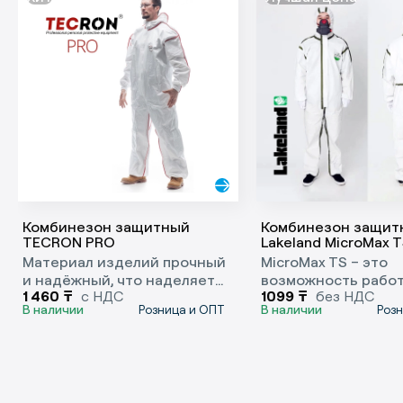
Комбинезон защитный
Комбинезон защит
TECRON PRO
Lakeland MicroMax 
Материал изделий прочный
MicroMax TS – это
и надёжный, что наделяет
возможность работ
1 460
₸
с НДС
1099
₸
без НДС
комбинезоны повышенной
средах с биологич
В наличии
В наличии
Розница и ОПТ
Роз
износостойкостью.
опасностью без ли
затрат.