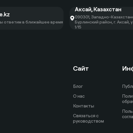
Аксай
,
Казахстан
.kz
090301, Западно-Казахстанс
мы ответим в ближайшее время
Бурлинский район, г. Аксай, у
1/15
Сайт
Ин
Блог
Публ
О нас
Поли
обра
Контакты
Поль
Связаться с
согл
руководством