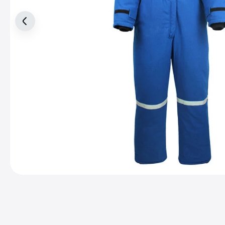
Связаться с
руководством
Работаем без
выходных. Мы
ждем вас!