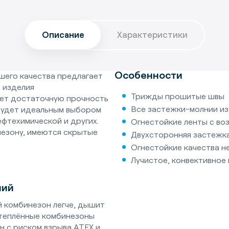
Описание
Характеристики
Особенности
шего качества предлагает
 изделия
Трижды прошитые швы
ает достаточную прочность
Все застежки-молнии из
будет идеальным выбором
ефтехимической и других.
Огнестойкие ленты с в
незону, имеются скрытые
Двухсторонняя застежк
Огнестойкие качества н
Лучистое, конвективное 
ний
 комбинезон легче, дышит
 утеплённые комбинезоны
н с риском взрыва ATEX и