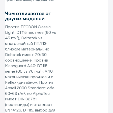
Чем отличается от
других моделей
Против TECRON Classic
Light: DT115 плотнее (60 vs
45 г/м²), Deltatek vs
многослойный ПП/ПЭ:
близкие материалы, но
Deltatek имеет 70/30
соотношение. Против
Kleenguard A40: DT115
легче (60 vs 76 г/м²), A40:
механически прочнее и с
Reflex-дизайном. Против
Ansell 2000 Standard: оба
60-63 г/м², но AlphaTec
имеет DIN 32781
(пестициды) и стандарт
EN 14126. DT115: выбор для