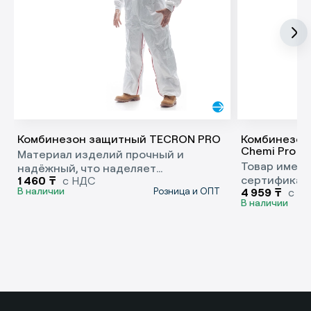
Комбинезон защитный TECRON PRO
Комбинезон
Chemi Pro
Материал изделий прочный и
Товар имеет
надёжный, что наделяет
сертификац
1 460
₸
с НДС
комбинезоны повышенной
В наличии
Розница и ОПТ
4 959
₸
с Н
требования
износостойкостью.
В наличии
стандартов 