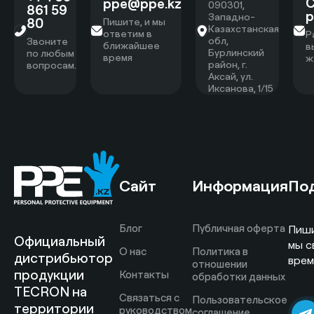
С
ppe@ppe.kz
090301,
861 59
р
Западно-
80
Пишите, и мы
Казахстанская
ответим в
Р
обл,
Звоните
ближайшее
в
Бурлинский
по любым
время
ж
район, г.
вопросам.
Аксай, ул.
Иксанова, 1/15
Сайт
Информация
По
Блог
Публичная оферта
Пиши
Официальный
мы с
О нас
Политика в
дистрибьютор
врем
отношении
продукции
Контакты
обработки данных
TECRON на
Связаться с
Пользовательское
территории
руководством
соглашение