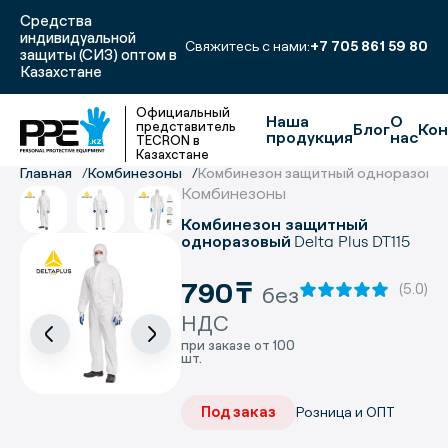
Средства
индивидуальной
Свяжитесь с нами:
+7 705 861 59 80
защиты (СИЗ) оптом в
Казахстане
Официальный
Наша
О
представитель
Блог
Кон
продукция
нас
TECRON в
Казахстане
Главная
Комбинезоны
Комбинезон защитный одноразовый D
Комбинезоны
Комбинезон защитный
Delta Plus DT115
одноразовый
790
₸
(5.0)
без
НДС
при заказе от 100
шт.
Под заказ
Розница и ОПТ