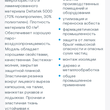
микропористого и
производственных
ламинированного
помещений и
материала Deltatek 5000
оборудования
(70% полипропилен, 30%
утилизация и
полиэтилен). Плотность
переноска асбеста
материала 60 г/м².
фармацевтическая
Обеспечивает хорошую
промышленность
паро-
защита от легких
воздухопроницаемость.
брызг невысокой
опасности и опасных
Модель обладает
сухих частиц
хорошими свойствами,
монтаж изоляции
качественная. Застежка-
молния, закрытая
дерево и
металлообработка
защитной планкой.
Эластичная резинка
общее
промышленное
вокруг лицевого выреза
применение
капюшона, на талии,
манжетах рукавов и
лодыжках. Прочная и
эластичная ткань
устойчивая к